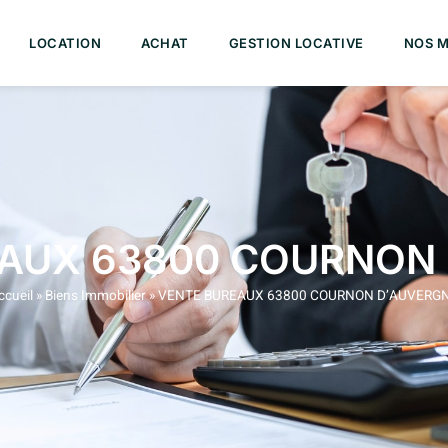
LOCATION
ACHAT
GESTION LOCATIVE
NOS M
AUX 63800 COURNON
ccueil
»
Biens Immobilier
»
VENTE BUREAUX 63800 COURNON D’AUVERG