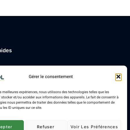
pides
on
Gérer le consentement
ires
es meilleures expériences, nous utilisons des technologies telles que les
 stocker et/ou accéder aux informations des appareils. Le fait de consentir à
gies nous permettra de traiter des données telles que le comportement de
ns légales
 les ID uniques sur ce site.
epter
Refuser
Voir Les Préférences