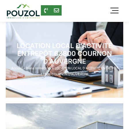
LOCATION LOCAL D’ACTIVITÉ
ENTREPÔT 63800 COURNON
D’AUVERGNE
Accueil
»
Biens Immobilier
»
LOCATION LOCAL D’ACTIVITÉ ENTREPÔT
63800 COURNON D’AUVERGNE