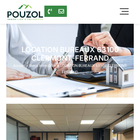
LOCATION BUREAUX 63100
CLERMONT-FERRAND
Accueil
»
Biens Immobilier
»
LOCATION BUREAUX 63100 CLERMONT-
FERRAND